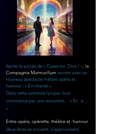
Après le succès de « Casse-toi, Diva ! »,
la
Compagnie Murmurillum
revient avec un
nouveau spectacle mêlant opéra et
humour :
« En-chanté ».
Dans cette aventure lyrique, tout
commence par une rencontre… « Et si…
»
Entre opéra, opérette, théâtre et humour
,
deux êtres se croisent, s’apprivoisent,