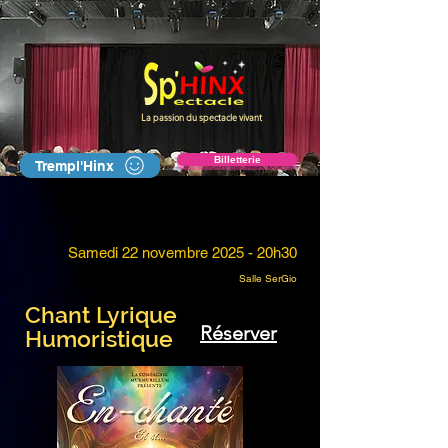
La passion du spectacle vivant
Billetterie
Trempl'Hinx
Samedi 22 novembre 2025 - 20h30
Salle SerGio
Chant Lyrique
Réserver
Humoristique