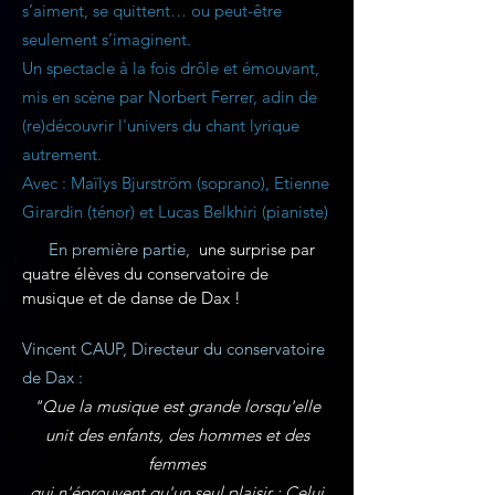
s’aiment, se quittent… ou peut-être
seulement s’imaginent.
Un spectacle à la fois drôle et émouvant,
mis en scène par Norbert Ferrer, adin de
(re)découvrir l'univers du chant lyrique
autrement.
Avec : Maïlys Bjurström (soprano), Etienne
Girardin (ténor) et Lucas Belkhiri (pianiste)
En première partie,
une surprise par
quatre élèves du conservatoire de
musique et de danse de Dax !
Vincent CAUP, Directeur du conservatoire
de Dax :
"Que la musique est grande lorsqu'elle
unit des enfants, des hommes et des
femmes
qui n'éprouvent qu'un seul plaisir : Celui