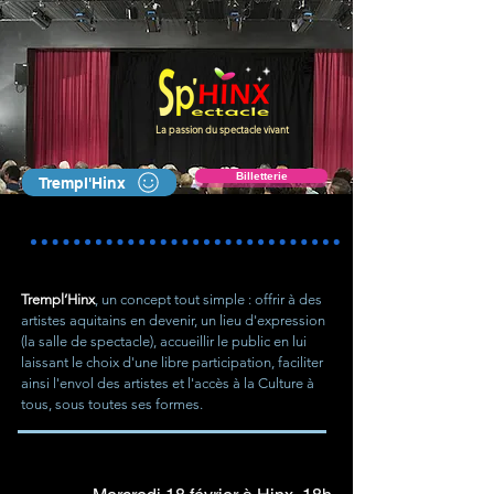
La passion du spectacle vivant
Billetterie
Trempl'Hinx
Trempl’Hinx
, un concept tout simple : offrir à des
artistes aquitains en devenir, un lieu d'expression
(la salle de spectacle), accueillir le public en lui
laissant le choix d'une libre participation, faciliter
ainsi l'envol des artistes et l'accès à la Culture à
tous, sous toutes ses formes.