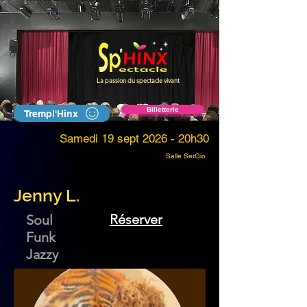
La passion du spectacle vivant
Billetterie
Trempl'Hinx
Samedi 19 sept 2026 - 20h30
Salle SerGio
Jenny L.
Réserver
Soul
Funk
Jazzy