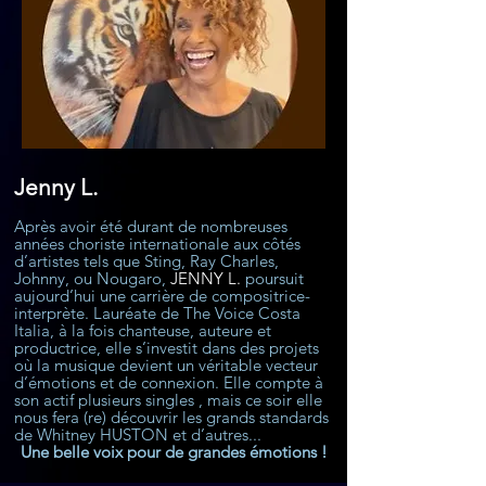
Jenny L.
Après avoir été durant de nombreuses
années choriste internationale aux côtés
d’artistes tels que Sting, Ray Charles,
Johnny, ou Nougaro,
JENNY L.
poursuit
aujourd’hui une carrière de compositrice-
interprète. Lauréate de The Voice Costa
Italia, à la fois chanteuse, auteure et
productrice, elle s’investit dans des projets
où la musique devient un véritable vecteur
d’émotions et de connexion. Elle compte à
son actif plusieurs singles , mais ce soir elle
nous fera (re) découvrir les grands standards
de Whitney HUSTON et d’autres...
Une belle voix pour de grandes émotions !